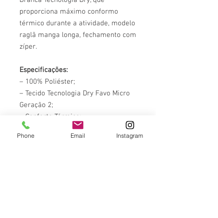
proporciona máximo conformo
térmico durante a atividade, modelo
raglã manga longa, fechamento com
zíper.
Especificações:
– 100% Poliéster;
– Tecido Tecnologia Dry Favo Micro
Geração 2;
– Conforto Térmico;
– Secagem Ultra Rápida;
Phone
Email
Instagram
– Proteção UV 30+;
– Máximo Conforto;
– Punho Elástico;
– Tamanhos: PP, P, M, G, GG, XG, XXG
e EXG.
DETALHES DO PRODUTO