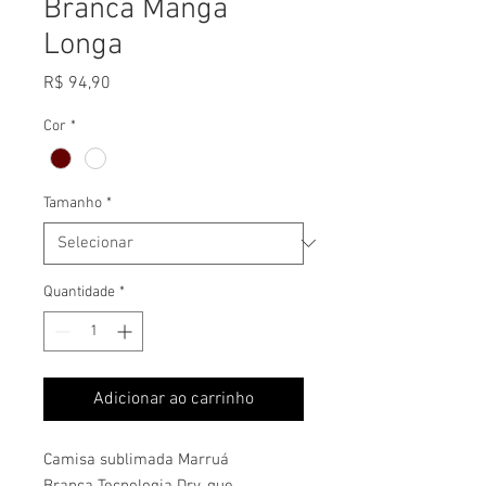
Branca Manga
Longa
Preço
R$ 94,90
Cor
*
Tamanho
*
Quantidade
*
Adicionar ao carrinho
Camisa sublimada Marruá
Branca Tecnologia Dry, que